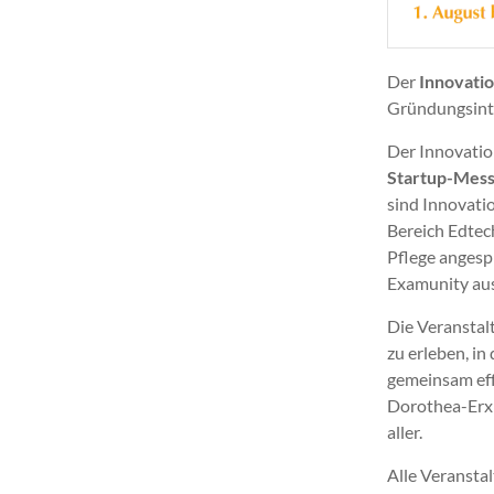
Der
Innovati
Gründungsinte
Der Innovatio
Startup-Mes
sind Innovati
Bereich Edtec
Pflege angesp
Examunity au
Die Veranstal
zu erleben, i
gemeinsam eff
Dorothea-Erx
aller.
Alle Veranstal