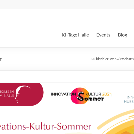
KI-Tage Halle
Events
Blog
r
Du bist hier:
webwirtschaft