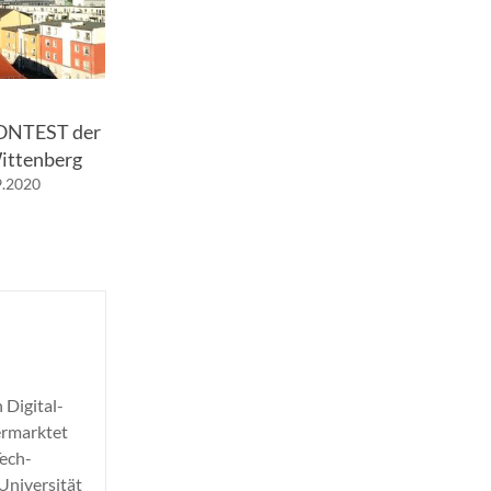
NTEST der
ittenberg
9.2020
 Digital-
ermarktet
Tech-
Universität