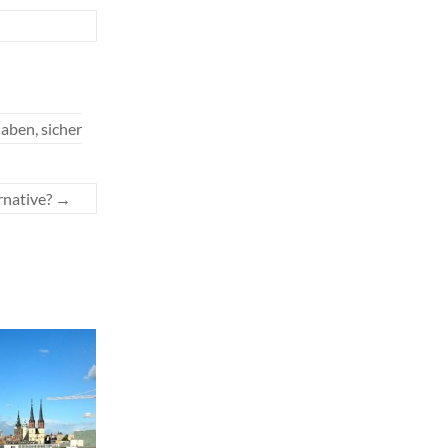
aben, sicher
rnative?
→