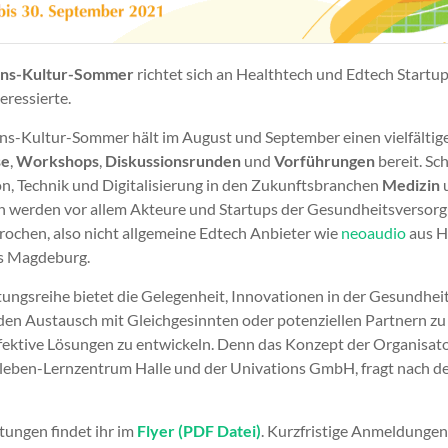
ons-Kultur-Sommer
richtet sich an Healthtech und Edtech Startu
ressierte.
ns-Kultur-Sommer hält im August und September einen vielfältig
se
,
Workshops
,
Diskussionsrunden
und
Vorführungen
bereit. S
on, Technik und Digitalisierung in den Zukunftsbranchen
Medizin
h werden vor allem Akteure und Startups der Gesundheitsversor
rochen, also nicht allgemeine Edtech Anbieter wie
neoaudio
aus H
s Magdeburg.
tungsreihe bietet die Gelegenheit, Innovationen in der Gesundhe
n den Austausch mit Gleichgesinnten oder potenziellen Partnern z
ektive Lösungen zu entwickeln. Denn das Konzept der Organisat
leben-Lernzentrum Halle und der Univations GmbH, fragt nach 
tungen findet ihr im
Flyer (PDF Datei)
. Kurzfristige Anmeldungen