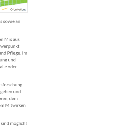
ps sowie an
en Mix aus
chwerpunkt
und
Pflege
. Im
gung und
alle oder
itsforschung
u gehen und
oren, dem
dem Mitwirken
 sind möglich!