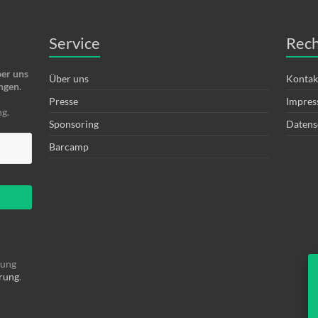
Service
Rech
ber uns
Über uns
Kontak
ngen.
Presse
Impre
g.
Sponsoring
Datens
Barcamp
tung
rung
.