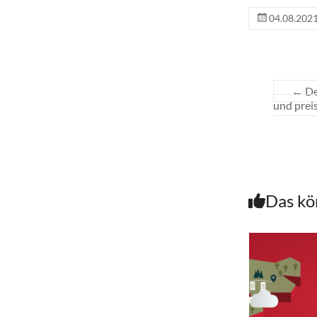
04.08.202
←
De
und prei
Das kö