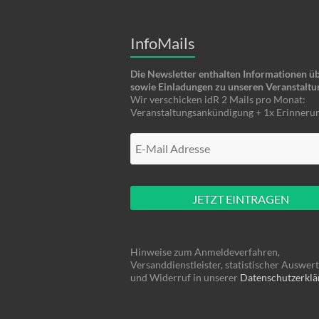
InfoMails
Die Newsletter enthalten Informationen ü
sowie Einladungen zu unseren Veranstaltu
Wir verschicken idR 2 Mails pro Monat:
Veranstaltungsankündigung + 1x Erinnerun
M
a
c
h
e
h
i
Hinweise zum Anmeldeverfahren,
e
Versanddienstleister, statistischer Auswer
r
und Widerruf in unserer
Datenschutzerklä
n
ü
s