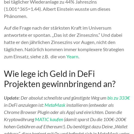
bei täglicher Wiederanlage zu 44% Jahreszins
(1.001^365=1.44). Albert Einstein wusste um dieses
Phänomen.
Auf die Frage nach der stärksten Kraft im Universum
antwortete er spontan. „Das ist der Zinseszins.” Und dabei
hatte er den jährlichen Zinseszins vor Augen, nicht den
täglichen. Natürlich kommen immer komplexere Strategien
zum Einsatz, siehe z.B. die von
Yearn
.
Wie lege ich Geld in DeFi
Projekten gewinnbringend an?
Update
: Der absolut schnellste und günstigste Weg um
bis zu 333€
in DeFi anzulegen ist:
MetaMask
installieren (entweder als
Chrome Browser Plugin oder als App) und einrichten. Dann die
Kryptowährung
MATIC kaufen
(damit sparst Du die 100€-200€
hohen Gebühren auf Ethereum!). Du benötigst dazu Deine „Wallet
address“, diese beginnt mit 0x und befindet sich in MetaMask unter