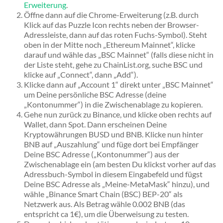
Erweiterung
.
Öffne dann auf die Chrome-Erweiterung (z.B. durch
Klick auf das Puzzle Icon rechts neben der Browser-
Adressleiste, dann auf das roten Fuchs-Symbol). Steht
oben in der Mitte noch „Ethereum Mainnet“, klicke
darauf und wähle das „BSC Mainnet“ (falls diese nicht in
der Liste steht, gehe zu ChainList.org, suche BSC und
klicke auf „Connect“, dann „Add“).
Klicke dann auf „Account 1“ direkt unter „BSC Mainnet“
um Deine persönliche BSC Adresse (deine
„Kontonummer“) in die Zwischenablage zu kopieren.
Gehe nun zurück zu Binance, und klicke oben rechts auf
Wallet, dann Spot. Dann erscheinen Deine
Kryptowährungen BUSD und BNB. Klicke nun hinter
BNB auf „Auszahlung“ und füge dort bei Empfänger
Deine BSC Adresse („Kontonummer“) aus der
Zwischenablage ein (am besten Du klickst vorher auf das
Adressbuch-Symbol in diesem Eingabefeld und fügst
Deine BSC Adresse als „Meine-MetaMask“ hinzu), und
wähle „Binance Smart Chain (BSC) BEP-20“ als
Netzwerk aus. Als Betrag wähle 0.002 BNB (das
entspricht ca 1€), um die Überweisung zu testen.