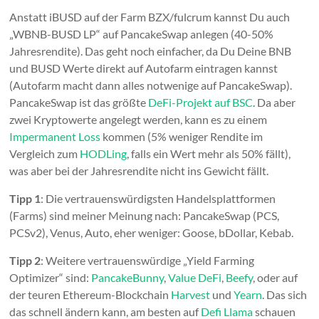
Anstatt iBUSD auf der Farm BZX/fulcrum kannst Du auch
„WBNB-BUSD LP“ auf PancakeSwap anlegen (40-50%
Jahresrendite). Das geht noch einfacher, da Du Deine BNB
und BUSD Werte direkt auf Autofarm eintragen kannst
(Autofarm macht dann alles notwenige auf PancakeSwap).
PancakeSwap ist das größte
DeFi-Projekt auf BSC
. Da aber
zwei Kryptowerte angelegt werden, kann es zu einem
Impermanent Loss
kommen (5% weniger Rendite im
Vergleich zum
HODLing
, falls ein Wert mehr als 50% fällt),
was aber bei der Jahresrendite nicht ins Gewicht fällt.
Tipp 1
: Die vertrauenswürdigsten Handelsplattformen
(Farms) sind meiner Meinung nach: PancakeSwap (PCS,
PCSv2), Venus, Auto, eher weniger: Goose, bDollar, Kebab.
Tipp 2
: Weitere vertrauenswürdige „Yield Farming
Optimizer“ sind:
PancakeBunny
,
Value DeFi
,
Beefy
, oder auf
der teuren Ethereum-Blockchain
Harvest
und
Yearn
. Das sich
das schnell ändern kann, am besten auf
Defi Llama
schauen