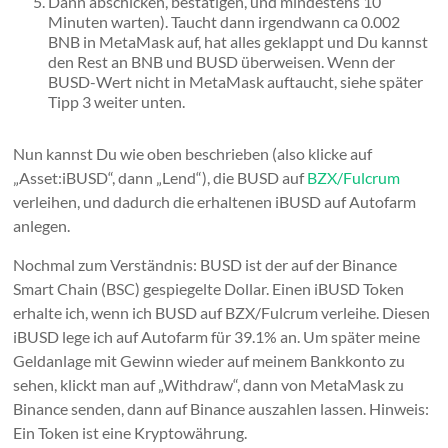
Dann abschicken, bestätigen, und mindestens 10
Minuten warten). Taucht dann irgendwann ca 0.002
BNB in MetaMask auf, hat alles geklappt und Du kannst
den Rest an BNB und BUSD überweisen. Wenn der
BUSD-Wert nicht in MetaMask auftaucht, siehe später
Tipp 3 weiter unten.
Nun kannst Du wie oben beschrieben (also klicke auf
„Asset:iBUSD“, dann „Lend“), die BUSD auf
BZX/Fulcrum
verleihen, und dadurch die erhaltenen iBUSD auf Autofarm
anlegen.
Nochmal zum Verständnis: BUSD ist der auf der Binance
Smart Chain (BSC) gespiegelte Dollar. Einen iBUSD Token
erhalte ich, wenn ich BUSD auf BZX/Fulcrum verleihe. Diesen
iBUSD lege ich auf Autofarm für 39.1% an. Um später meine
Geldanlage mit Gewinn wieder auf meinem Bankkonto zu
sehen, klickt man auf „Withdraw“, dann von MetaMask zu
Binance senden, dann auf Binance auszahlen lassen. Hinweis:
Ein Token ist eine Kryptowährung.