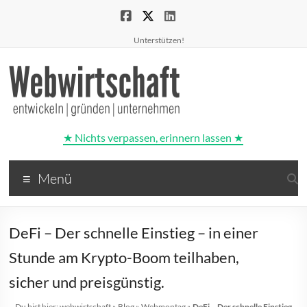
Unterstützen!
★ Nichts verpassen, erinnern lassen ★
Webwirtschaft
Menü
entwickeln
|
gründen
DeFi – Der schnelle Einstieg – in einer
|
unternehmen
Stunde am Krypto-Boom teilhaben,
sicher und preisgünstig.
Du bist hier:
webwirtschaft
»
Blog
»
Webmontag
»
DeFi – Der schnelle Einstieg –