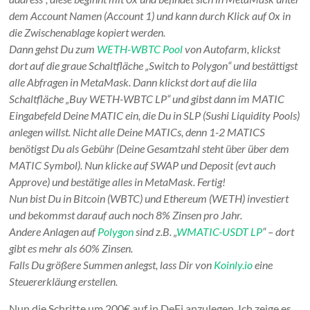
dem Account Namen (Account 1) und kann durch Klick auf 0x in
die Zwischenablage kopiert werden.
Dann gehst Du zum
WETH-WBTC Pool
von Autofarm, klickst
dort auf die graue Schaltfläche „Switch to Polygon“ und bestättigst
alle Abfragen in MetaMask. Dann klickst dort auf die lila
Schaltfläche „Buy WETH-WBTC LP“ und gibst dann im MATIC
Eingabefeld Deine MATIC ein, die Du in SLP (Sushi Liquidity Pools)
anlegen willst. Nicht alle Deine MATICs, denn 1-2 MATICS
benötigst Du als Gebühr (Deine Gesamtzahl steht über über dem
MATIC Symbol). Nun klicke auf SWAP und Deposit (evt auch
Approve) und bestätige alles in MetaMask. Fertig!
Nun bist Du in Bitcoin (WBTC) und Ethereum (WETH) investiert
und bekommst darauf auch noch 8% Zinsen pro Jahr.
Andere Anlagen auf
Polygon
sind z.B. „
WMATIC-USDT LP
“ – dort
gibt es mehr als 60% Zinsen.
Falls Du größere Summen anlegst, lass Dir von
Koinly.io
eine
Steuererkläung erstellen.
Nun die Schritte um 200€ auf in DeFi anzulegen. Ich zeige es