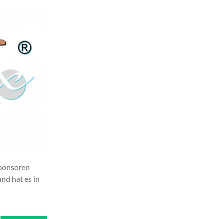
Sponsoren
nd hat es in