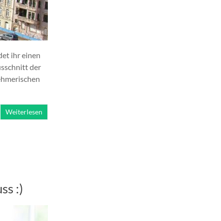
et ihr einen
usschnitt der
nehmerischen
Weiterlesen
ss :)