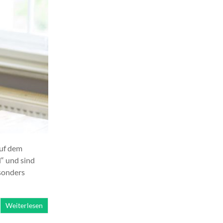
auf dem
“ und sind
esonders
Weiterlesen