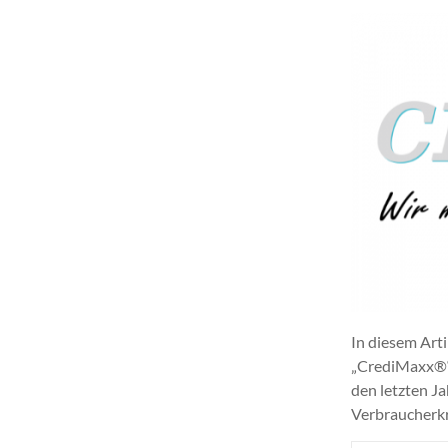
In diesem Art
„CrediMaxx®“ 
den letzten J
Verbraucherkr