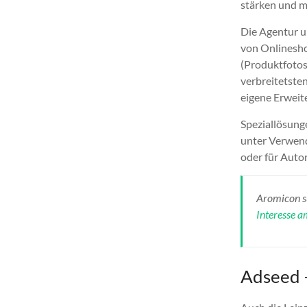
stärken und mi
Die Agentur u
von Onlinesho
(Produktfotos
verbreitetst
eigene Erweit
Speziallösunge
unter Verwend
oder für Auto
Aromicon s
Interesse 
Adseed 