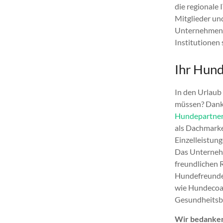
die regionale
Mitglieder und
Unternehmen a
Institutionen 
Ihr Hund
In den Urlaub
müssen? Dank
Hundepartne
als Dachmarke
Einzelleistun
Das Unternehm
freundlichen 
Hundefreunde 
wie Hundecoa
Gesundheitsb
Wir bedanken