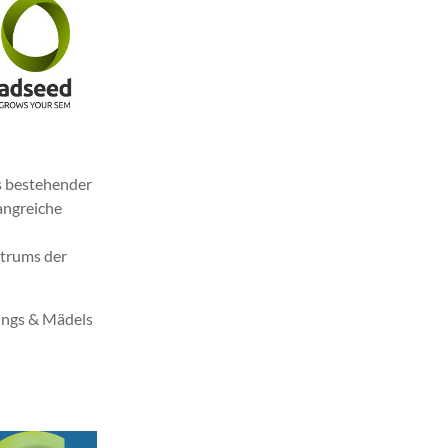
s bestehender
angreiche
ktrums der
Jungs & Mädels