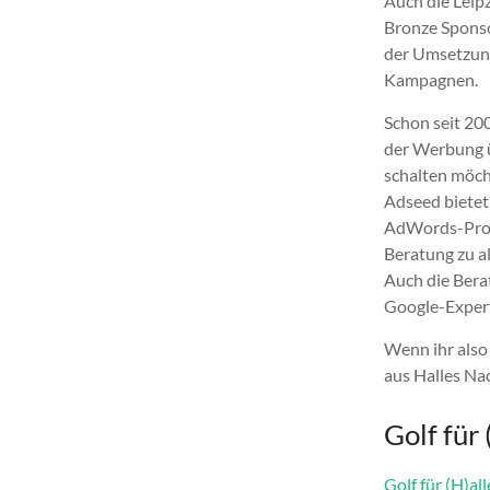
Auch die Leip
Bronze Sponso
der Umsetzun
Kampagnen.
Schon seit 20
der Werbung
schalten möc
Adseed biete
AdWords-Proje
Beratung zu a
Auch die Bera
Google-Exper
Wenn ihr also
aus Halles Na
Golf für 
Golf für (H)all