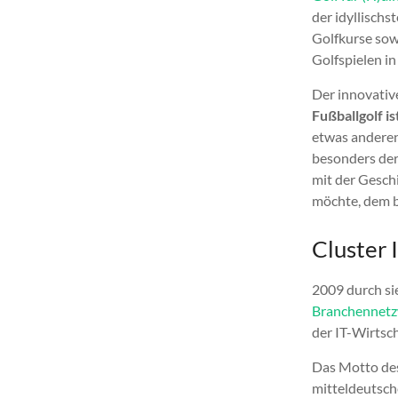
der idyllischs
Golfkurse sow
Golfspielen in
Der innovative
Fußballgolf i
etwas anderen 
besonders der
mit der Geschi
möchte, dem b
Cluster 
2009 durch si
Branchennetz
der IT-Wirtsc
Das Motto de
mitteldeutsch