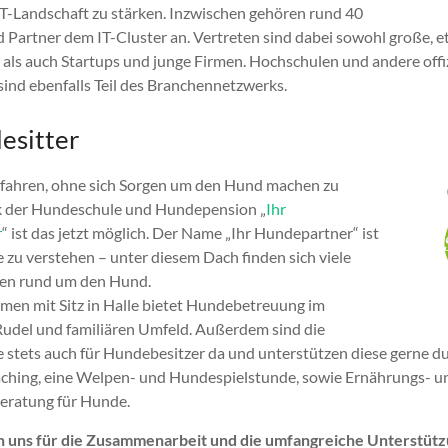
 IT-Landschaft zu stärken. Inzwischen gehören rund 40
 Partner dem IT-Cluster an. Vertreten sind dabei sowohl große, e
ls auch Startups und junge Firmen. Hochschulen und andere offiz
sind ebenfalls Teil des Branchennetzwerks.
esitter
 fahren, ohne sich Sorgen um den Hund machen zu
 der Hundeschule und Hundepension „
Ihr
r
“ ist das jetzt möglich. Der Name „Ihr Hundepartner“ ist
 zu verstehen – unter diesem Dach finden sich viele
gen rund um den Hund.
en mit Sitz in Halle bietet Hundebetreuung im
Rudel und familiären Umfeld. Außerdem sind die
stets auch für Hundebesitzer da und unterstützen diese gerne du
ching, eine Welpen- und Hundespielstunde, sowie Ernährungs- u
eratung für Hunde.
 uns für die Zusammenarbeit und die umfangreiche Unterstüt