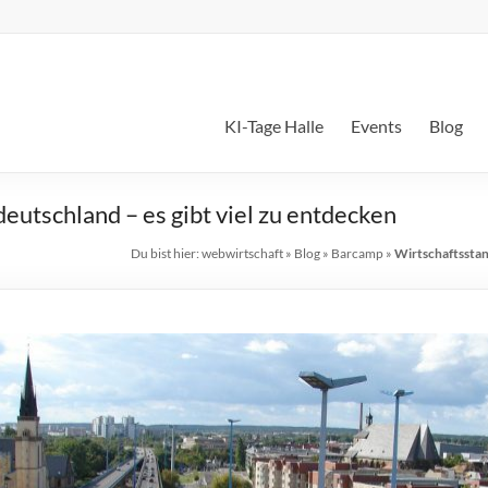
KI-Tage Halle
Events
Blog
eutschland – es gibt viel zu entdecken
Du bist hier:
webwirtschaft
»
Blog
»
Barcamp
»
Wirtschaftsstan