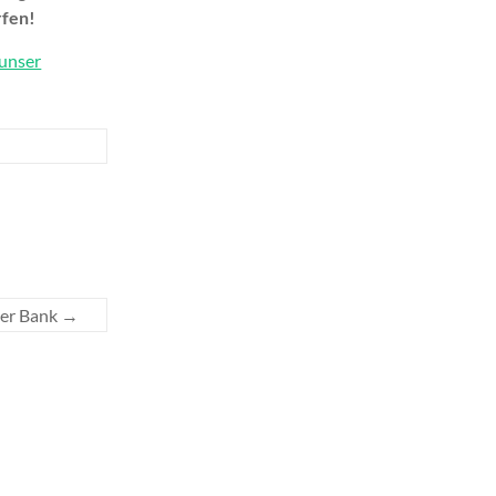
rfen!
 unser
der Bank
→