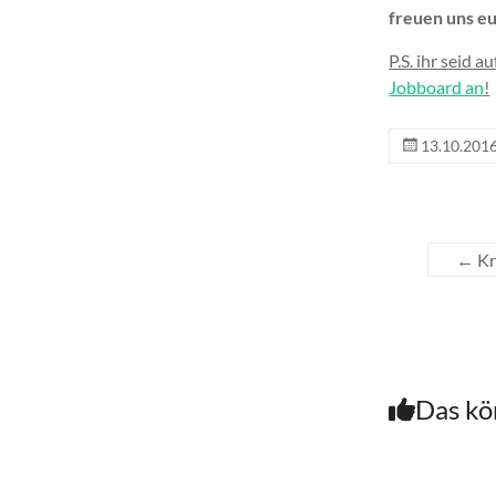
freuen uns e
P.S. ihr seid 
Jobboard an
!
13.10.201
←
Kr
Das kö