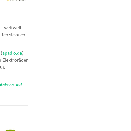
er weltweit
ufen sie auch
 (
apadio.de
)
r Elektroräder
ur.
tnissen und