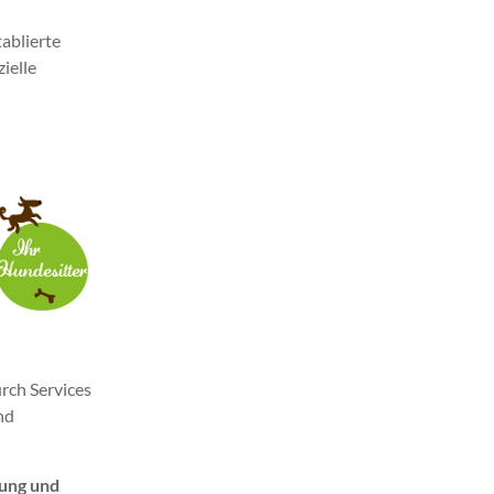
tablierte
ielle
rch Services
nd
zung und