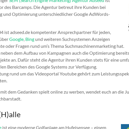
ziger
SEM (Search Engine Marketing) Agentur Adseed
ist
r des Barcamps. Die Agentur betreut ihre Kunden bei
g und Optimierung unterschiedlicher Google AdWords-
04 ist adseed.de kompetenter Ansprechpartner für jeden,
 über
Google
,
Bing
und weiteren Suchsystemen Anzeigen
hte oder Fragen rund um’s Thema Suchmaschinenmarketing hat.
t neben dem Aufbau von Kampagnen auch die Optimierung bereit
kte an. Dafür steht die Agentur ihren Kunden stets für eine umf
llen Bereichen des Google Systems zur Verfügung.
tung rund um das Videoportal Youtube gehört zum Leistungsspe
ten.
 mit dem Gedanken spielt online zu werben, wendet euch an die 
chbarstadt.
(H)alle
e
ist eine moderne Golfanlage am Hufeisensee – einem