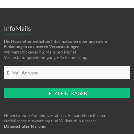
InfoMails
Die Newsletter enthalten Informationen über uns sowie
Einladungen zu unseren Veranstaltungen.
Wir verschicken idR 2 Mails pro Monat:
Veranstaltungsankündigung + 1x Erinnerung.
Mache hier nüscht rein
Hinweise zum Anmeldeverfahren, Versanddienstleister,
statistischer Auswertung und Widerruf in unserer
Datenschutzerklärung
.