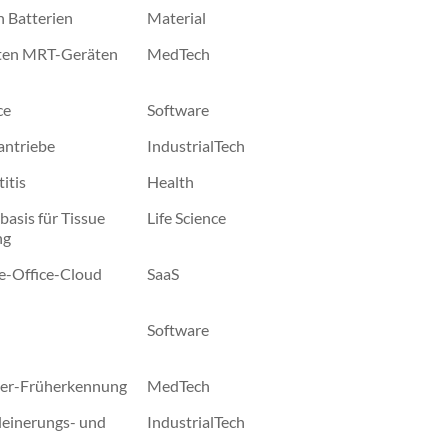
n Batterien
Material
ten MRT-Geräten
MedTech
ce
Software
antriebe
IndustrialTech
itis
Health
basis für Tissue
Life Science
ng
-Office-Cloud
SaaS
-
Software
imer-Früherkennung
MedTech
leinerungs- und
IndustrialTech