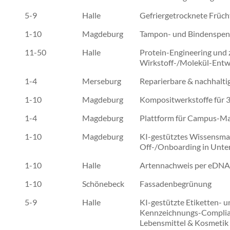
5-9
Halle
Gefriergetrocknete Früch
1-10
Magdeburg
Tampon- und Bindenspen
11-50
Halle
Protein-Engineering und z
Wirkstoff-/Molekül-Entw
1-4
Merseburg
Reparierbare & nachhalt
1-10
Magdeburg
Kompositwerkstoffe für 
1-4
Magdeburg
Plattform für Campus-M
1-10
Magdeburg
KI-gestütztes Wissensm
Off-/Onboarding in Unt
1-10
Halle
Artennachweis per eDNA
1-10
Schönebeck
Fassadenbegrünung
5-9
Halle
KI-gestützte Etiketten- u
Kennzeichnungs-Complia
Lebensmittel & Kosmetik