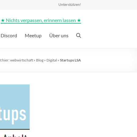
Unterstützen!
★ Nichts verpassen, erinnern lassen ★
Discord
Meetup
Über uns
t hier:
webwirtschaft
»
Blog
»
Digital
»
Startups LSA