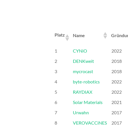
Platz
Name
Gründu
Platz
Name
Gründu
1
CYNiO
2022
2
DENKweit
2018
3
mycrocast
2018
4
byte-robotics
2022
5
RAYDIAX
2022
6
Solar Materials
2021
7
Urwahn
2017
8
VEROVACCiNES
2017