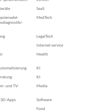
Geräte
SaaS
opsienadel-
MedTech
bsdiagnostik/-
ung
LegalTech
Internet service
ür
Health
utomatisierung
KI
eratung
KI
lm- und TV-
Media
r 3D-Apps
Software
Food