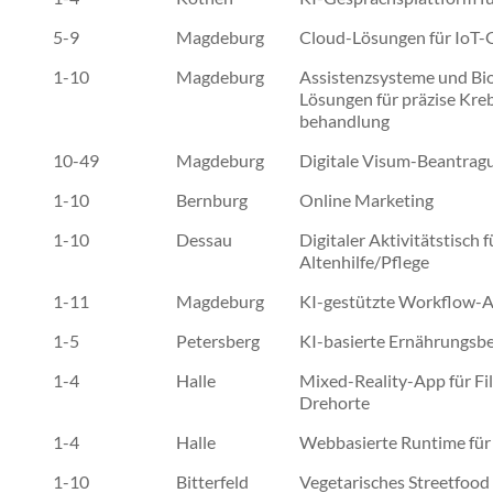
5-9
Magdeburg
Cloud-Lösungen für IoT-
1-10
Magdeburg
Assistenzsysteme und Bi
Lösungen für präzise Kre
behandlung
10-49
Magdeburg
Digitale Visum-Beantrag
1-10
Bernburg
Online Marketing
1-10
Dessau
Digitaler Aktivitätstisch f
Altenhilfe/Pflege
1-11
Magdeburg
KI-gestützte Workflow-A
1-5
Petersberg
KI-basierte Ernährungsb
1-4
Halle
Mixed-Reality-App für Fi
Drehorte
1-4
Halle
Webbasierte Runtime fü
1-10
Bitterfeld
Vegetarisches Streetfood