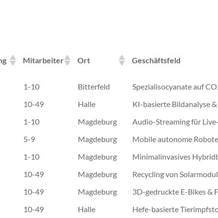
ng
Mitarbeiter
Ort
Geschäftsfeld
ng
Mitarbeiter
Ort
Geschäftsfeld
1-10
Bitterfeld
Spezialisocyanate auf CO
10-49
Halle
KI-basierte Bildanalyse &
1-10
Magdeburg
Audio-Streaming für Live
5-9
Magdeburg
Mobile autonome Robote
1-10
Magdeburg
Minimalinvasives Hybrid
10-49
Magdeburg
Recycling von Solarmodu
10-49
Magdeburg
3D-gedruckte E-Bikes & 
10-49
Halle
Hefe-basierte Tierimpfsto