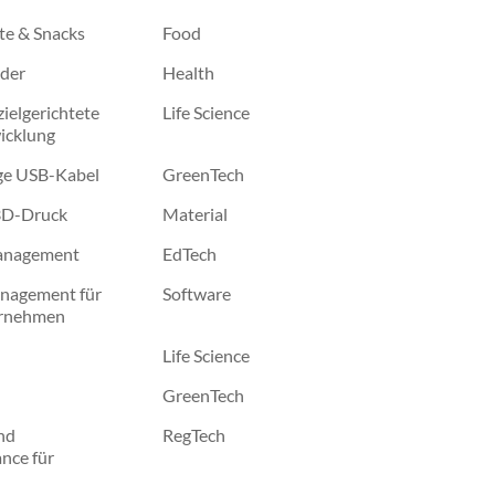
te & Snacks
Food
der
Health
ielgerichtete
Life Science
icklung
ige USB-Kabel
GreenTech
3D-Druck
Material
anagement
EdTech
anagement für
Software
ernehmen
Life Science
GreenTech
nd
RegTech
nce für