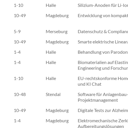
1-10
Halle
Silizium-Anoden für Li-Io
10-49
Magdeburg
Entwicklung von kompak
5-9
Merseburg
Datenschutz & Complian
10-49
Magdeburg
Smarte elektrische Linear
1-4
Halle
Behandlung von Parodont
1-4
Halle
Biomaterialien auf Elastin
Engineering und Forschu
1-10
Halle
EU-rechtskonforme Home
und KI Chat
10-48
Stendal
Software für Anlagenbau
Projektmanagement
10-49
Magdeburg
Digitale Tests zur Alzhe
1-4
Magdeburg
Elektromechanische Zerk
Aufbereitungslösungen