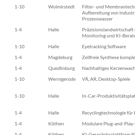
1-10
Wolmirstedt
Filter- und Membrantech
Aufbereitung von Industr
Prozesswasser
1-4
Halle
Präzisionslandwirtschaft
Monitoring und KI-Berat
1-10
Halle
Eyetracking Software
1-4
Magdeburg
Zellfreie Synthese kompl
1-4
Quedlinburg
Nachhaltiges Kerzenwac
1-10
Wernigerode
VR, AR, Desktop-Spiele
1-10
Halle
In-Car-Produktivitätspla
1-4
Halle
Recyclingtechnologie für
1-4
Köthen
Modulare Plug-and-Pla
1-4
Köthen
KI-Gesprächsplattform f