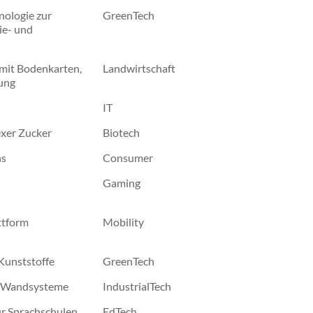
nologie zur
GreenTech
ie- und
 mit Bodenkarten,
Landwirtschaft
ung
IT
exer Zucker
Biotech
hs
Consumer
Gaming
ttform
Mobility
 Kunststoffe
GreenTech
y-Wandsysteme
IndustrialTech
ür Sprachschulen
EdTech