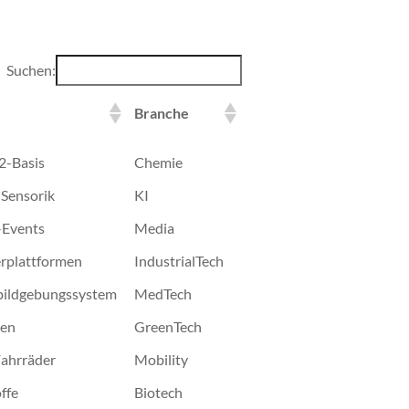
Suchen:
Branche
Branche
2-Basis
Chemie
 Sensorik
KI
-Events
Media
rplattformen
IndustrialTech
bildgebungssystem
MedTech
len
GreenTech
Fahrräder
Mobility
ffe
Biotech