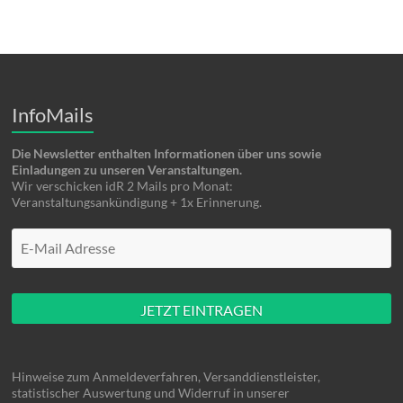
InfoMails
Die Newsletter enthalten Informationen über uns sowie
Einladungen zu unseren Veranstaltungen.
Wir verschicken idR 2 Mails pro Monat:
Veranstaltungsankündigung + 1x Erinnerung.
Mache hier nüscht rein
Hinweise zum Anmeldeverfahren, Versanddienstleister,
statistischer Auswertung und Widerruf in unserer