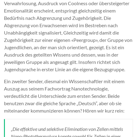
Verwahrlosung, Ausdruck von Coolness oder übersteigerter
Emotionalität erscheint, entspringt gleichzeitig einem
Bedürfnis nach Abgrenzung und Zugehörigkeit. Die
Abgrenzung von Erwachsenen wird im Bestreben nach
Unabhängigkeit signalisiert, Gleichzeitig wird damit die
Zugehörigkeit zur einer eigenen «Peergroup», der Gruppe von
Jugendlichen, an der man sich orientiert, gezeigt. Es ist ein
Ausdruck des geteilten Wissens und dessen, was in der
jeweiligen Gruppe als angesagt gilt. Insofern richtet sich
Jugendsprache in erster Linie an die eigene Bezugsgruppe.
Ein zweiter Sender, diesmal ein Wissenschaftler mit einem
Auszug aus seinem Fachvortrag Nanotechnologie,
verdeutlicht die Unterschiede zum ersten Sender. Beide
benutzen zwar die gleiche Sprache „Deutsch“, aber ob sie
miteinander kommunizieren können? Hören wir kurz rein:
„Die effektive und selektive Elimination von Zellen mittels
Nano-Photothermolyse konnte sowohl für Zellen in einer