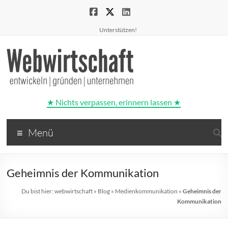
Unterstützen!
★ Nichts verpassen, erinnern lassen ★
Webwirtschaft
Menü
entwickeln
|
gründen
Geheimnis der Kommunikation
|
unternehmen
Du bist hier:
webwirtschaft
»
Blog
»
Medienkommunikation
»
Geheimnis der
Kommunikation