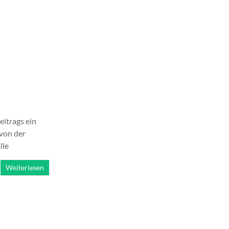
eitrags ein
 von der
lle
Weiterlesen