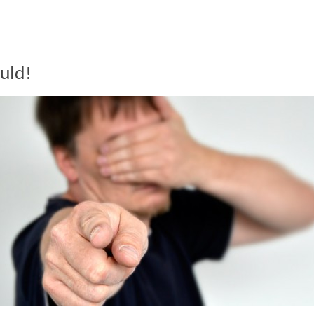
huld!