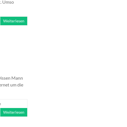
t. Umso
Weiterlesen
ewissen Mann
ernet um die
e
Weiterlesen