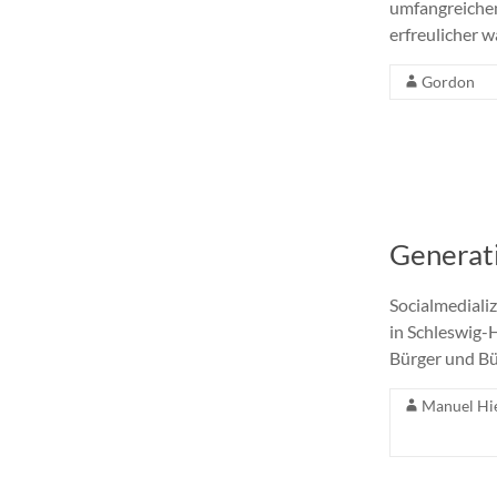
umfangreichen
erfreulicher w
Gordon
Generatio
Socialmediali
in Schleswig-
Bürger und Bü
Manuel Hi