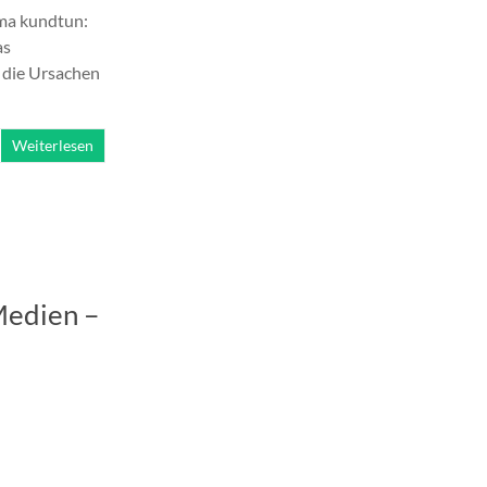
ma kundtun:
as
, die Ursachen
Weiterlesen
Medien –