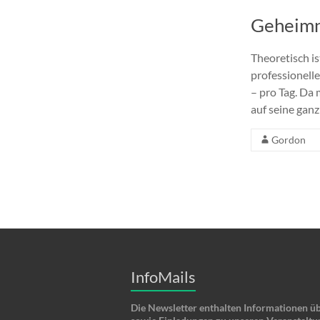
Geheimn
Theoretisch i
professionelle
– pro Tag. Da 
auf seine ganz
Gordon
InfoMails
Die Newsletter enthalten Informationen ü