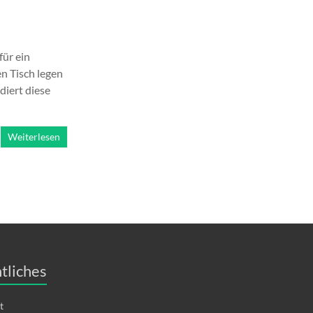
für ein
en Tisch legen
diert diese
Weiterlesen
tliches
t