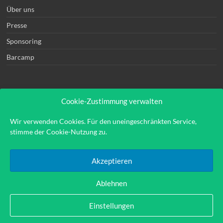
Über uns
Presse
Sponsoring
Barcamp
Cookie-Zustimmung verwalten
Rechtliches
Wir verwenden Cookies. Für den uneingeschränkten Service,
stimme der Cookie-Nutzung zu.
Kontakt
Impressum
Akzeptieren
Datenschutzerklärung
Ablehnen
Einstellungen
Copyright © 2026
Hinweis:
Links auf externe Seiten sind sog. Affiliate-Links durch