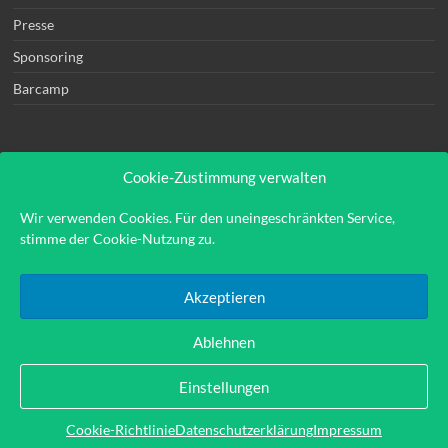
Presse
Sponsoring
Barcamp
Cookie-Zustimmung verwalten
Rechtliches
Wir verwenden Cookies. Für den uneingeschränkten Service,
stimme der Cookie-Nutzung zu.
Kontakt
Impressum
Akzeptieren
Datenschutzerklärung
Ablehnen
Einstellungen
Copyright © 2026
Hinweis:
Links auf externe Seiten sind sog. Affiliate-Links durch
Cookie-Richtlinie
Datenschutzerklärung
Impressum
die eine indirekte Vergütung entstehen kann.
Theme: Spacious by
ThemeGrill
.