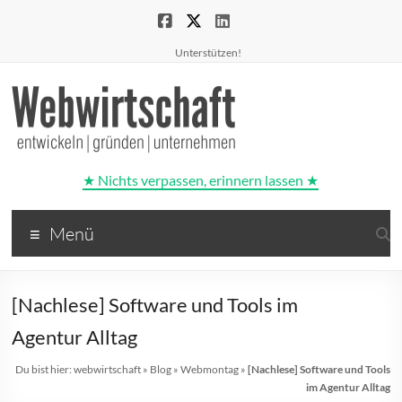
Unterstützen!
★ Nichts verpassen, erinnern lassen ★
Webwirtschaft
Menü
entwickeln
|
gründen
[Nachlese] Software und Tools im
|
unternehmen
Agentur Alltag
Du bist hier:
webwirtschaft
»
Blog
»
Webmontag
»
[Nachlese] Software und Tools
im Agentur Alltag