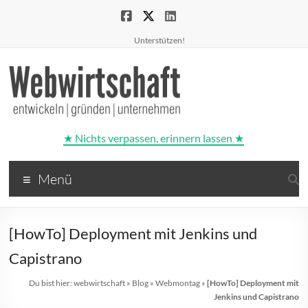
Unterstützen!
★ Nichts verpassen, erinnern lassen ★
Webwirtschaft
Menü
entwickeln
|
gründen
[HowTo] Deployment mit Jenkins und
|
unternehmen
Capistrano
Du bist hier:
webwirtschaft
»
Blog
»
Webmontag
»
[HowTo] Deployment mit
Jenkins und Capistrano