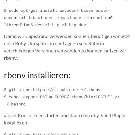
$ sudo apt-get install autoconf bison build-
essential libssl-dev libyaml-dev libreadline6 
libreadline6-dev zlib1g zlib1g-dev
Damit wir Capistrano verwenden können, benötigen wir jetzt
noch Ruby. Um später in der Lage zu sein Ruby in
verschiedenen Versionen verwenden zu können, nutzen wir
rbenv
.
rbenv installieren:
$ git clone https://github.com/ ~/.rbenv
$ echo 'export PATH="$HOME/.rbenv/bin:$PATH"' >> 
~/.bashrc
# jetzt Konsole neu starten und dann das ruby-build Plugin
installieren