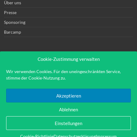
Über uns
Presse
Sponsoring
Barcamp
Cookie-Zustimmung verwalten
Rechtliches
Wir verwenden Cookies. Für den uneingeschränkten Service,
stimme der Cookie-Nutzung zu.
Kontakt
Impressum
Akzeptieren
Datenschutzerklärung
Ablehnen
Einstellungen
Copyright © 2026
Hinweis:
Links auf externe Seiten sind sog. Affiliate-Links durch
Cookie-Richtlinie
Datenschutzerklärung
Impressum
die eine indirekte Vergütung entstehen kann.
Theme: Spacious by
ThemeGrill
.