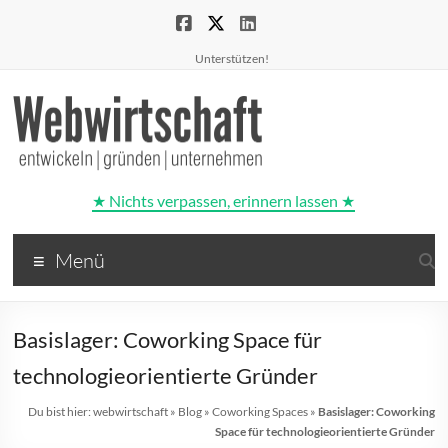
Unterstützen!
★ Nichts verpassen, erinnern lassen ★
Webwirtschaft
Menü
entwickeln
|
gründen
Basislager: Coworking Space für
|
unternehmen
technologieorientierte Gründer
Du bist hier:
webwirtschaft
»
Blog
»
Coworking Spaces
»
Basislager: Coworking
Space für technologieorientierte Gründer