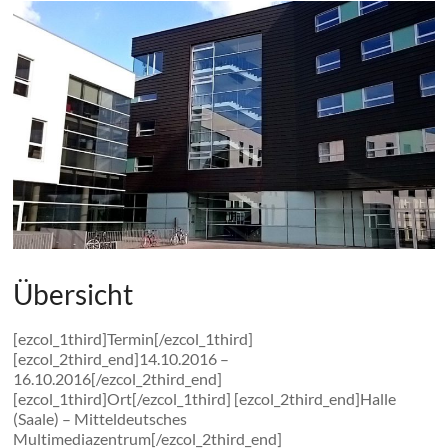
Übersicht
[ezcol_1third]Termin[/ezcol_1third]
[ezcol_2third_end]14.10.2016 –
16.10.2016[/ezcol_2third_end]
[ezcol_1third]Ort[/ezcol_1third] [ezcol_2third_end]Halle
(Saale) – Mitteldeutsches
Multimediazentrum[/ezcol_2third_end]