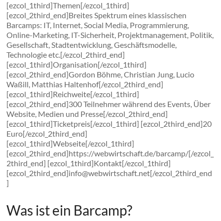
[ezcol_1third]Themen[/ezcol_1third]
[ezcol_2third_end]Breites Spektrum eines klassischen
Barcamps: IT, Internet, Social Media, Programmierung,
Online-Marketing, IT-Sicherheit, Projektmanagement, Politik,
Gesellschaft, Stadtentwicklung, Geschäftsmodelle,
Technologie etc.[/ezcol_2third_end]
[ezcol_1third]Organisation[/ezcol_1third]
[ezcol_2third_end]Gordon Böhme, Christian Jung, Lucio
Waßill, Matthias Haltenhof[/ezcol_2third_end]
[ezcol_1third]Reichweite[/ezcol_1third]
[ezcol_2third_end]300 Teilnehmer während des Events, Über
Website, Medien und Presse[/ezcol_2third_end]
[ezcol_1third]Ticketpreis[/ezcol_1third] [ezcol_2third_end]20
Euro[/ezcol_2third_end]
[ezcol_1third]Webseite[/ezcol_1third]
[ezcol_2third_end]https://webwirtschaft.de/barcamp/[/ezcol_
2third_end] [ezcol_1third]Kontakt[/ezcol_1third]
[ezcol_2third_end]info@webwirtschaft.net[/ezcol_2third_end
]
Was ist ein Barcamp?