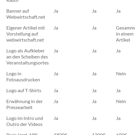
Banner auf
Ja
Ja
Ja
Webwirtschaft.net
Eigener Artikel mit
Ja
Ja
Gesamme
Vorstellung auf
in einem
webwirtschaft.net
Artikel
Logo als Aufkleber
Ja
Ja
Ja
an den Scheiben des
Veranstaltungsortes
Logo in
Ja
Ja
Nein
Fotoausdrucken
Logo auf T-Shirts
Ja
Ja
Ja
Erwähnung in der
Ja
Ja
Nein
Pressearbeit
Logo im Intro und
Ja
Ja
Ja
Outro der Videos
Preis (zzgl. 19%
1800€
1200€
600€